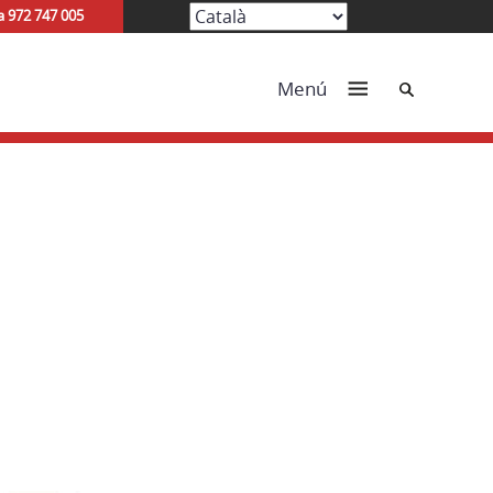
a 972 747 005
Cerca
Menú