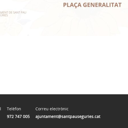
l
Telèfon
Correu electrònic
972 747 005
ajuntament@santpauseguries.cat