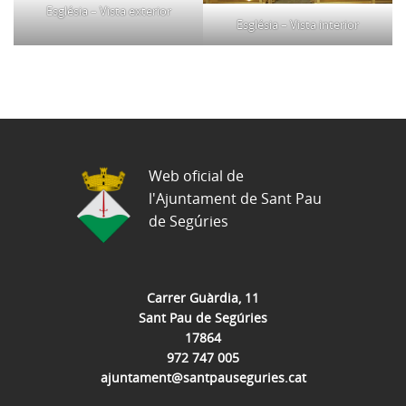
Església – Vista exterior
Església – Vista interior
Web oficial de
l'Ajuntament de Sant Pau
de Segúries
Carrer Guàrdia, 11
Sant Pau de Segúries
17864
972 747 005
ajuntament@santpauseguries.cat