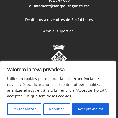
972 747 005
ajuntament@santpauseguries.cat
De dilluns a divendres de 9 a 14 hores
Amb el suport de:
Valorem la teva privadesa
Utilitzem cookies per millorar la teva experiència de
navegació, publicar anuncis o contingut personalitzats i
analitzar el nostre trànsit. En fer clic a "Acceptar-ho tot",
acceptes l'ús que fem de les cookies.
Avís legal
Política de privacitat
Accessibilitat
© 2026
Web oficial de l'Ajuntament de Sant Pau de Segúries
Personalitzar
Rebutjar
Accepta-ho tot