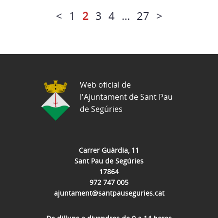
<
1
2
3
4
…
27
>
Web oficial de
l'Ajuntament de Sant Pau
de Segúries
Carrer Guàrdia, 11
Sant Pau de Segúries
17864
972 747 005
ajuntament@santpauseguries.cat