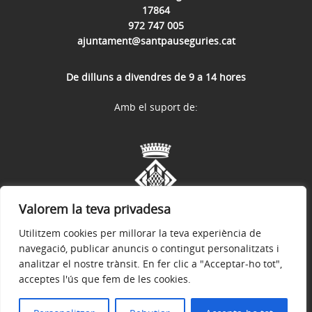
17864
972 747 005
ajuntament@santpauseguries.cat
De dilluns a divendres de 9 a 14 hores
Amb el suport de:
Valorem la teva privadesa
Utilitzem cookies per millorar la teva experiència de
navegació, publicar anuncis o contingut personalitzats i
analitzar el nostre trànsit. En fer clic a "Acceptar-ho tot",
acceptes l'ús que fem de les cookies.
Avís legal
Política de privacitat
Accessibilitat
© 2026
Web oficial de l'Ajuntament de Sant Pau de Segúries