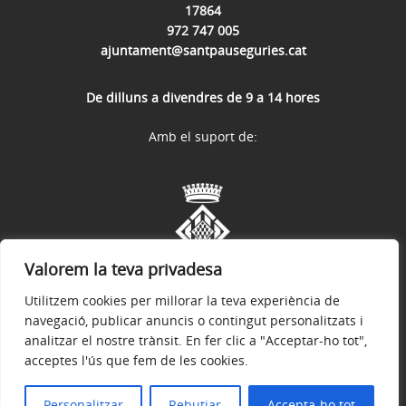
17864
972 747 005
ajuntament@santpauseguries.cat
De dilluns a divendres de 9 a 14 hores
Amb el suport de:
Valorem la teva privadesa
Utilitzem cookies per millorar la teva experiència de
navegació, publicar anuncis o contingut personalitzats i
analitzar el nostre trànsit. En fer clic a "Acceptar-ho tot",
acceptes l'ús que fem de les cookies.
Avís legal
Política de privacitat
Accessibilitat
© 2026
Web oficial de l'Ajuntament de Sant Pau de Segúries
Personalitzar
Rebutjar
Accepta-ho tot